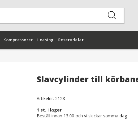
Kompressorer
Leasing
Reservdelar
Slavcylinder till körban
Artikelnr:
2128
1
st. i lager
Beställ innan 13.00 och vi skickar samma dag