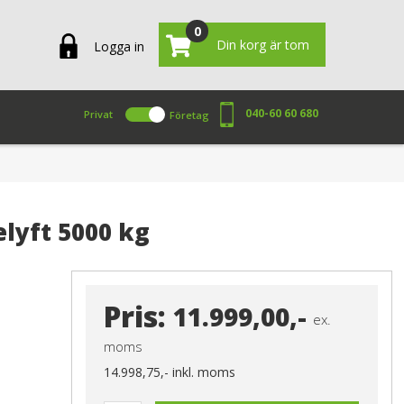
0
Din korg är tom
Logga in
040-60 60 680
Privat
Företag
elyft 5000 kg
Pris:
11.999,00,-
ex.
moms
14.998,75,-
inkl. moms