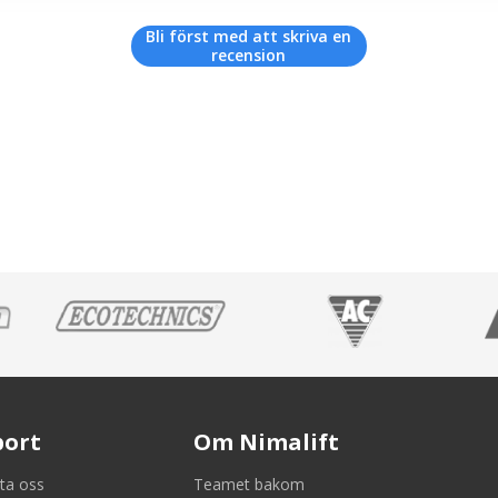
Bli först med att skriva en
recension
port
Om Nimalift
ta oss
Teamet bakom