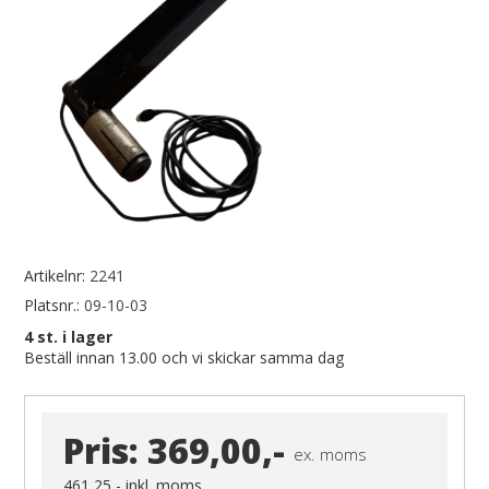
Artikelnr:
2241
Platsnr.:
09-10-03
4
st. i lager
Beställ innan 13.00 och vi skickar samma dag
Pris:
369,00,-
ex. moms
461,25,-
inkl. moms