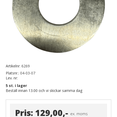
Artikelnr:
6269
Platsnr.:
04-03-07
Lev. nr:
5
st. i lager
Beställ innan 13.00 och vi skickar samma dag
Pris:
129,00,-
ex. moms