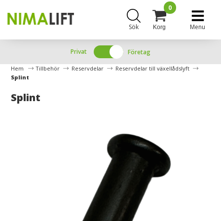
0
Sök
Menu
Korg
Privat
Företag
Hem
Tillbehör
Reservdelar
Reservdelar till växellådslyft
Splint
Splint