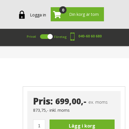
0
Din korg är tom
Logga in
040-60 60 680
Privat
Företag
Pris:
699,00,-
ex. moms
873,75,-
inkl. moms
Lägg i korg