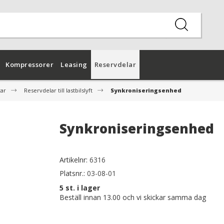
Kompressorer
Leasing
Reservdelar
tar
Reservdelar till lastbilslyft
Synkroniseringsenhed
Synkroniseringsenhed
Artikelnr:
6316
Platsnr.:
03-08-01
5
st. i lager
Beställ innan 13.00 och vi skickar samma dag