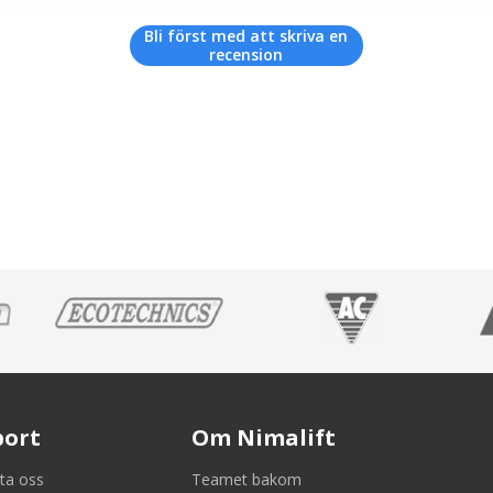
Bli först med att skriva en
recension
port
Om Nimalift
ta oss
Teamet bakom