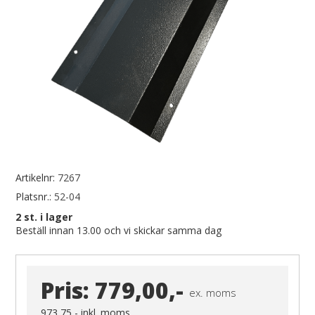
Artikelnr:
7267
Platsnr.:
52-04
2
st. i lager
Beställ innan 13.00 och vi skickar samma dag
Pris:
779,00,-
ex. moms
973,75,-
inkl. moms