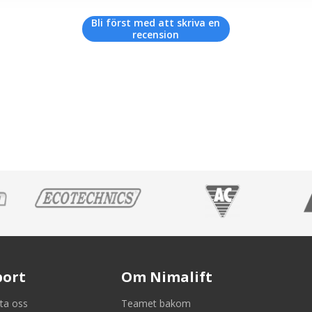
Bli först med att skriva en
recension
port
Om Nimalift
ta oss
Teamet bakom