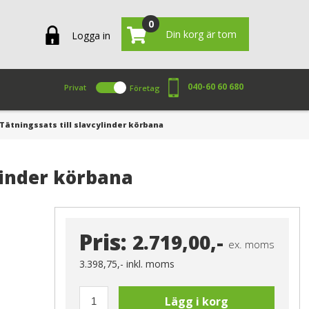
0
Din korg är tom
Logga in
040-60 60 680
Privat
Företag
Tätningssats till slavcylinder körbana
ylinder körbana
Pris:
2.719,00,-
ex. moms
3.398,75,-
inkl. moms
Lägg i korg