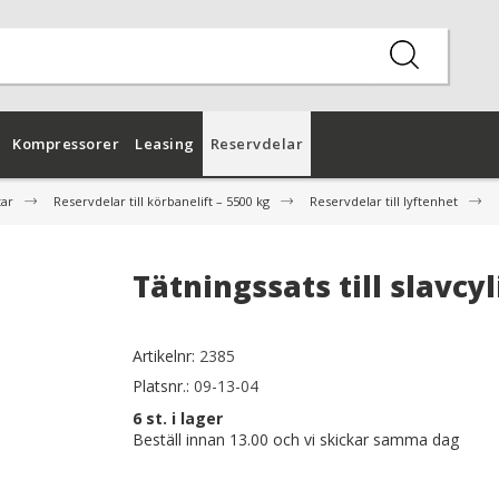
Kompressorer
Leasing
Reservdelar
tar
Reservdelar till körbanelift – 5500 kg
Reservdelar till lyftenhet
Tätningssats till slavc
Artikelnr:
2385
Platsnr.:
09-13-04
6
st. i lager
Beställ innan 13.00 och vi skickar samma dag