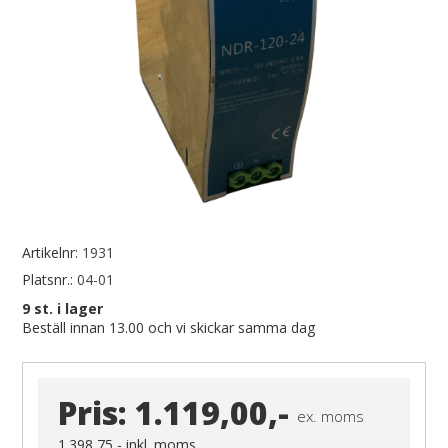
Artikelnr:
1931
Platsnr.:
04-01
9
st. i lager
Beställ innan 13.00 och vi skickar samma dag
Pris:
1.119,00,-
ex. moms
1.398,75,-
inkl. moms