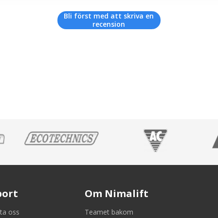
Bli först med att skriva en
recension
port
Om Nimalift
ta oss
Teamet bakom