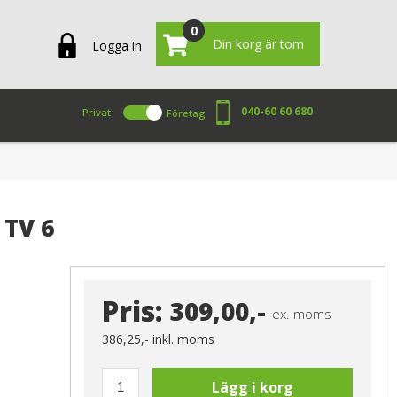
0
Din korg är tom
Logga in
040-60 60 680
Privat
Företag
 TV 6
Pris:
309,00,-
ex. moms
386,25,-
inkl. moms
Lägg i korg