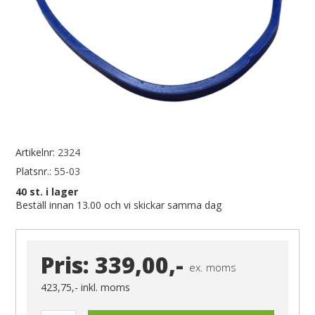
Artikelnr:
2324
Platsnr.:
55-03
40
st. i lager
Beställ innan 13.00 och vi skickar samma dag
Pris:
339,00,-
ex. moms
423,75,-
inkl. moms